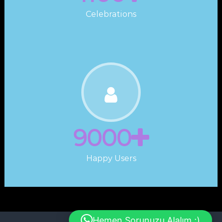
Celebrations
9000
Happy Users
Hemen Sorunuzu Alalım :)