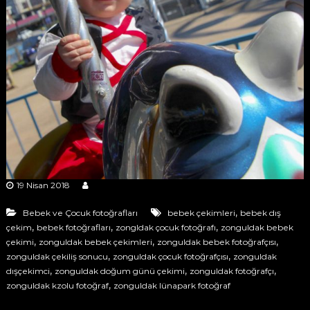
ğ
s
ı
r
M
a
o
f
r
F
ç
o
ı
t
s
o
ğ
ı
r
M
a
o
f
ç
r
ı
19 Nisan 2018
F
l
o
ı
,
Bebek ve Çocuk fotoğrafları
bebek çekimleri
bebek dış
k
t
,
,
,
çekim
bebek fotoğrafları
zongldak çocuk fotoğrafı
zonguldak bebek
p
,
,
,
o
çekimi
zonguldak bebek çekimleri
zonguldak bebek fotoğrafçısı
r
,
,
zonguldak çekiliş sonucu
zonguldak çocuk fotoğrafçısı
zonguldak
ğ
o
,
,
,
f
dışçekimci
zonguldak doğum günü çekimi
zonguldak fotoğrafçı
r
e
,
zonguldak kzolu fotoğraf
zonguldak lünapark fotoğraf
a
s
y