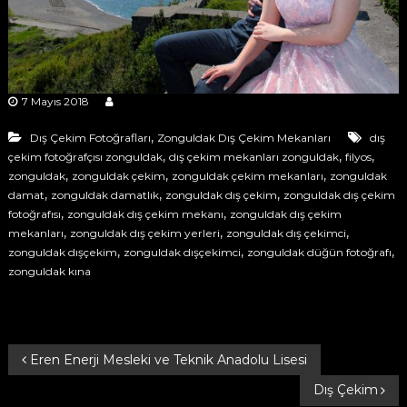
ğ
s
ı
r
M
a
o
f
r
F
ç
7 Mayıs 2018
o
ı
t
,
Dış Çekim Fotoğrafları
Zonguldak Dış Çekim Mekanları
dış
s
o
,
,
,
çekim fotoğrafçısı zonguldak
dış çekim mekanları zonguldak
filyos
ğ
ı
,
,
,
r
zonguldak
zonguldak çekim
zonguldak çekim mekanları
zonguldak
M
a
,
,
,
damat
zonguldak damatlık
zonguldak dış çekim
zonguldak dış çekim
o
f
,
,
fotoğrafısı
zonguldak dış çekim mekanı
zonguldak dış çekim
ç
r
,
,
,
mekanları
zonguldak dış çekim yerleri
zonguldak dış çekimci
ı
,
,
,
F
zonguldak dışçekim
zonguldak dışçekimci
zonguldak düğün fotoğrafı
l
zonguldak kına
o
ı
k
t
p
o
r
ğ
o
Y
f
Eren Enerji Mesleki ve Teknik Anadolu Lisesi
r
e
a
s
Dış Çekim
a
y