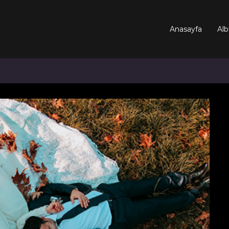
Anasayfa
Alb