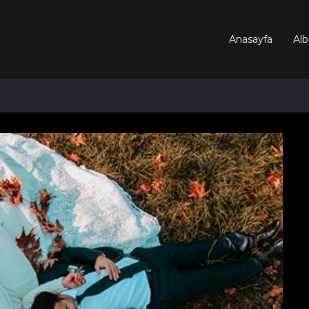
Anasayfa
Alb