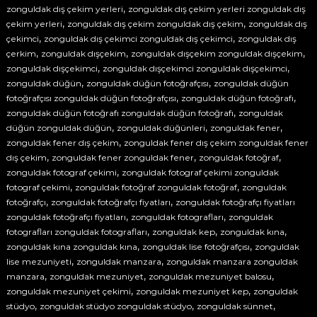
,
zonguldak dış çekim yerleri
zonguldak dış çekim yerleri zonguldak dış
n
,
,
çekim yerleri
zonguldak dış çekim zonguldak dış çekim
zonguldak dış
ı
,
,
z
çekimci
zonguldak dış çekimci zonguldak dış çekimci
zonguldak dış
ı
,
,
,
çerkim
zonguldak dışçekim
zonguldak dışçekim zonguldak dışçekim
a
,
,
zonguldak dışçekimci
zonguldak dışçekimci zonguldak dışçekimci
n
,
,
zonguldak düğün
zonguldak düğün fotoğrafçısı
zonguldak düğün
ı
,
,
fotoğrafçısı zonguldak düğün fotoğrafçısı
zonguldak düğün fotoğrafı
l
,
zonguldak düğün fotoğrafı zonguldak düğün fotoğrafı
zonguldak
a
,
,
,
r
düğün zonguldak düğün
zonguldak düğünleri
zonguldak fener
a
,
zonguldak fener dış çekim
zonguldak fener dış çekim zonguldak fener
d
,
,
,
dış çekim
zonguldak fener zonguldak fener
zonguldak fotoğraf
ö
,
zonguldak fotograf çekimi
zonguldak fotograf çekimi zonguldak
n
,
,
fotograf çekimi
zonguldak fotoğraf zonguldak fotoğraf
zonguldak
ü
,
,
fotoğrafçı
zonguldak fotoğrafçı fiyatları
zonguldak fotoğrafçı fiyatları
ş
,
,
t
zonguldak fotoğrafçı fiyatları
zonguldak fotografları
zonguldak
ü
,
,
,
fotografları zonguldak fotografları
zonguldak kep
zonguldak kına
r
,
,
zonguldak kına zonguldak kına
zonguldak lise fotoğrafçısı
zonguldak
ü
,
,
lise mezuniyeti
zonguldak manzara
zonguldak manzara zonguldak
r
,
,
,
manzara
zonguldak mezuniyet
zonguldak mezuniyet balosu
.
,
,
zonguldak mezuniyet çekimi
zonguldak mezuniyet kep
zonguldak
,
,
,
stüdyo
zonguldak stüdyo zonguldak stüdyo
zonguldak sünnet