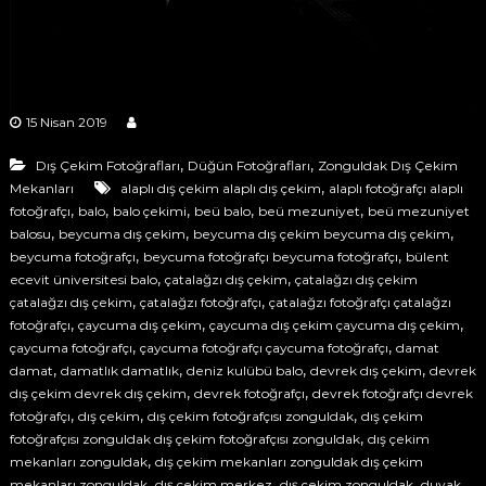
ğ
s
ı
r
M
a
o
f
r
F
ç
15 Nisan 2019
o
ı
t
,
,
Dış Çekim Fotoğrafları
Düğün Fotoğrafları
Zonguldak Dış Çekim
s
o
,
Mekanları
alaplı dış çekim alaplı dış çekim
alaplı fotoğrafçı alaplı
ğ
ı
,
,
,
,
,
r
fotoğrafçı
balo
balo çekimi
beü balo
beü mezuniyet
beü mezuniyet
M
a
,
,
,
balosu
beycuma dış çekim
beycuma dış çekim beycuma dış çekim
o
f
,
,
beycuma fotoğrafçı
beycuma fotoğrafçı beycuma fotoğrafçı
bülent
ç
r
,
,
ecevit üniversitesi balo
çatalağzı dış çekim
çatalağzı dış çekim
ı
,
,
F
çatalağzı dış çekim
çatalağzı fotoğrafçı
çatalağzı fotoğrafçı çatalağzı
l
,
,
,
fotoğrafçı
çaycuma dış çekim
çaycuma dış çekim çaycuma dış çekim
o
ı
,
,
k
çaycuma fotoğrafçı
çaycuma fotoğrafçı çaycuma fotoğrafçı
damat
t
p
,
,
,
,
damat
damatlık damatlık
deniz kulübü balo
devrek dış çekim
devrek
o
r
,
,
dış çekim devrek dış çekim
devrek fotoğrafçı
devrek fotoğrafçı devrek
ğ
o
,
,
,
fotoğrafçı
dış çekim
dış çekim fotoğrafçısı zonguldak
dış çekim
f
r
,
fotoğrafçısı zonguldak dış çekim fotoğrafçısı zonguldak
dış çekim
e
a
,
mekanları zonguldak
dış çekim mekanları zonguldak dış çekim
s
,
,
,
,
y
mekanları zonguldak
dış çekim merkez
dış çekim zonguldak
duvak