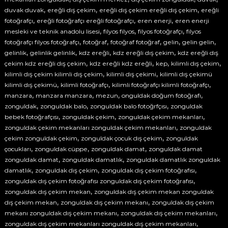
f
o
,
,
,
duvak duvak
ereğli dış çekim
ereğli dış çekim ereğli dış çekim
ereğli
ç
n
,
,
,
fotoğrafçı
ereğli fotoğrafçı ereğli fotoğrafçı
eren enerji
eren enerji
ı
e
,
,
,
mesleki ve teknik anadolu lisesi
filyos filyos
filyos fotoğrafçı
filyos
l
l
,
,
,
,
,
fotoğrafçı filyos fotoğrafçı
fotoğraf
fotoğraf fotoğraf
gelin
gelin gelin
e
ı
,
,
,
,
gelinlik
gelinlik gelinlik
kdz ereğli
kdz ereğli dış çekim
kdz ereğli dış
k
k
,
,
,
,
i
çekim kdz ereğli dış çekim
kdz ereğli kdz ereğli
kep
kilimli dış çekim
b
,
,
kilimli dış çekim kilimli dış çekim
kilimli dış çekimi
kilimli dış çekimü
i
,
,
,
kilimli dış çekimü
kilimli fotoğrafçı
kilimli fotoğrafçı kilimli fotoğrafçı
i
,
,
,
,
manzara
manzara manzara
mezun
onguldak doğum fotoğrafı
l
,
,
,
zonguldak
zonguldak balo
zonguldak balo fotoğrfçısı
zonguldak
e
,
,
,
bebek fotoğrafçısı
zonguldak çekim
zonguldak çekim mekanları
e
,
n
zonguldak çekim mekanları zonguldak çekim mekanları
zonguldak
g
,
,
çekim zonguldak çekim
zonguldak çocuk dış çekim
zonguldak
ü
,
,
,
çocukları
zonguldak cüppe
zonguldak damat
zonguldak damat
z
,
,
zonguldak damat
zonguldak damatlık
zonguldak damatlık zonguldak
e
,
,
,
damatlık
zonguldak dış çekim
zonguldak dış çekim fotoğrafısı
l
,
zonguldak dış çekim fotoğrafısı zonguldak dış çekim fotoğrafısı
a
,
n
zonguldak dış çekim mekan
zonguldak dış çekim mekan zonguldak
l
,
,
dış çekim mekan
zonguldak dış çekim mekanı
zonguldak dış çekim
a
,
,
mekanı zonguldak dış çekim mekanı
zonguldak dış çekim mekanları
r
,
zonguldak dış çekim mekanları zonguldak dış çekim mekanları
ı