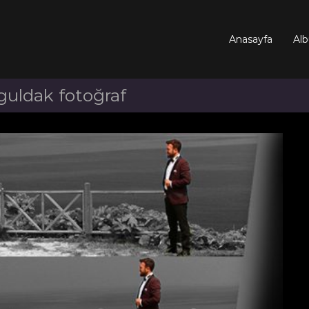
Anasayfa
Alb
guldak fotoğraf